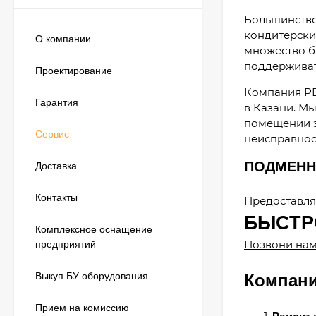
Большинство 
кондитерски
О компании
множество б
поддерживат
Проектирование
Компания РЕ
Гарантия
в Казани. М
помещении з
Сервис
неисправност
ПОДМЕНН
Доставка
Контакты
Предоставля
БЫСТР
Комплексное оснащение
Позвони нам 
предприятий
Выкуп БУ оборудования
Компани
Прием на комиссию