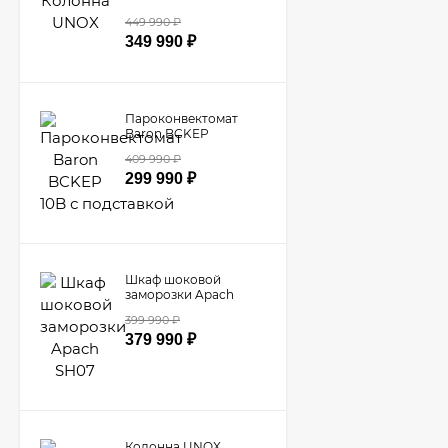
449 990
₽
349 990
₽
Пароконвектомат
Baron BCKEP
10B с подставкой
409 990
₽
299 990
₽
Шкаф шоковой
заморозки Apach
SH07
399 990
₽
379 990
₽
Колонна UNOX