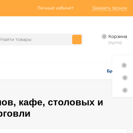
Личный кабинет
Заказать звонок
Корзина
0
(пусто)
0
Бренды
0
0
ов, кафе, столовых и
рговли