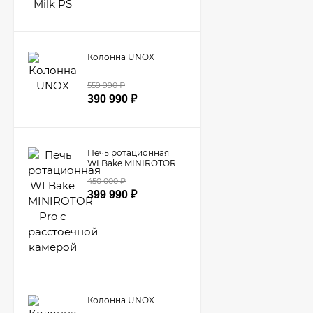
Колонна UNOX
559 990
₽
390 990
₽
Печь ротационная
WLBake MINIROTOR
Pro с расстоечной
450 000
₽
камерой
399 990
₽
Колонна UNOX