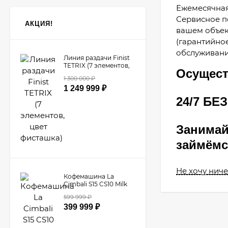
Ежемесячная
Сервисное п
АКЦИЯ!
вашем объек
(гарантийно
обслуживани
Линия раздачи Finist
TETRIX (7 элементов,
Осущест
цвет фисташка)
1 300 000
₽
1 249 999
₽
24/7 Б
Занимай
займёмс
Не хочу ниче
Кофемашина La
Cimbali S15 CS10 Milk
PS​
599 999
₽
399 999
₽