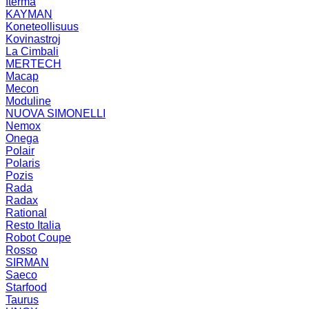
Iterma
KAYMAN
Koneteollisuus
Kovinastroj
La Cimbali
MERTECH
Macap
Mecon
Moduline
NUOVA SIMONELLI
Nemox
Onega
Polair
Polaris
Pozis
Rada
Radax
Rational
Resto Italia
Robot Coupe
Rosso
SIRMAN
Saeco
Starfood
Taurus