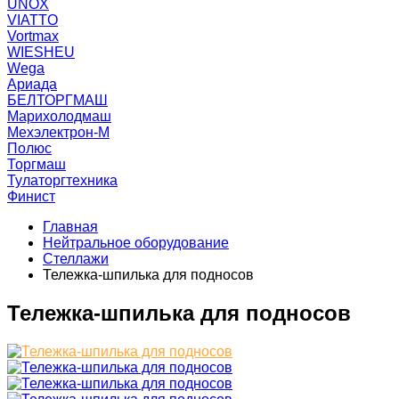
UNOX
VIATTO
Vortmax
WIESHEU
Wega
Ариада
БЕЛТОРГМАШ
Марихолодмаш
Мехэлектрон-М
Полюс
Торгмаш
Тулаторгтехника
Финист
Главная
Нейтральное оборудование
Стеллажи
Тележка-шпилька для подносов
Тележка-шпилька для подносов