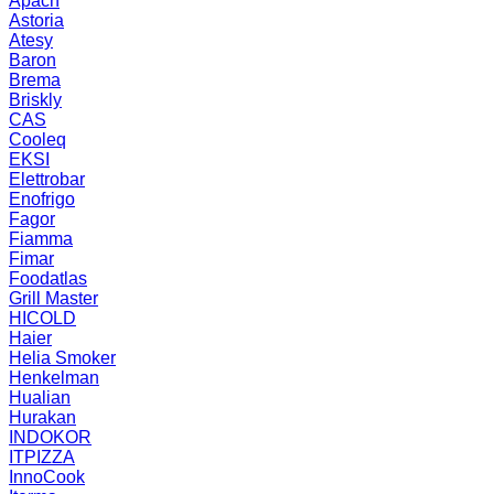
Apach
Astoria
Atesy
Baron
Brema
Briskly
CAS
Cooleq
EKSI
Elettrobar
Enofrigo
Fagor
Fiamma
Fimar
Foodatlas
Grill Master
HICOLD
Haier
Helia Smoker
Henkelman
Hualian
Hurakan
INDOKOR
ITPIZZA
InnoCook